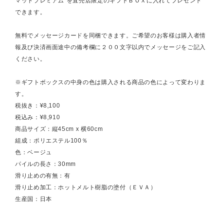
マットプレミアム"を直売店限定のギフトＢＯＸに入れてプレゼント
できます。
無料でメッセージカードを同梱できます。ご希望のお客様は購入者情
報及び決済画面途中の備考欄に２００文字以内でメッセージをご記入
ください。
※ギフトボックスの中身の色は購入される商品の色によって変わりま
す。
税抜き：¥8,100
税込み：¥8,910
商品サイズ：縦45cm x 横60cm
組成：ポリエステル100％
色：ベージュ
パイルの長さ：30mm
滑り止めの有無：有
滑り止め加工：ホットメルト樹脂の塗付（ＥＶＡ）
生産国：日本