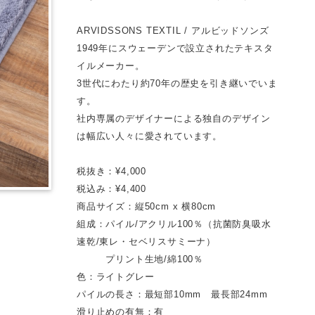
ARVIDSSONS TEXTIL / アルビッドソンズ
1949年にスウェーデンで設立されたテキスタ
イルメーカー。
3世代にわたり約70年の歴史を引き継いでいま
す。
社内専属のデザイナーによる独自のデザイン
は幅広い人々に愛されています。
税抜き：¥4,000
税込み：¥4,400
商品サイズ：縦50cm x 横80cm
組成：パイル/アクリル100％（抗菌防臭吸水
速乾/東レ・セベリスサミーナ）
プリント生地/綿100％
色：ライトグレー
パイルの長さ：最短部10mm 最長部24mm
滑り止めの有無：有