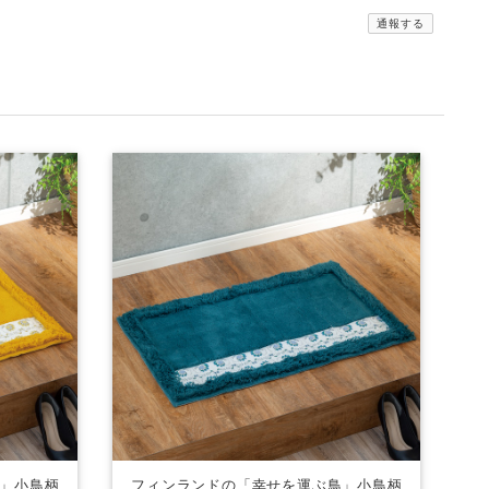
通報する
」小鳥柄
フィンランドの「幸せを運ぶ鳥」小鳥柄