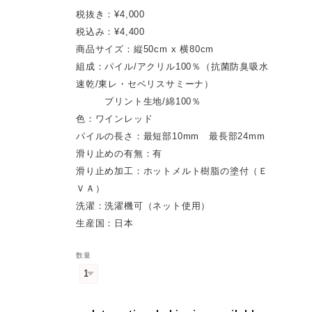
税抜き：¥4,000
税込み：¥4,400
商品サイズ：縦50cm x 横80cm
組成：パイル/アクリル100％（抗菌防臭吸水
速乾/東レ・セベリスサミーナ）
プリント生地/綿100％
色：ワインレッド
パイルの長さ：最短部10mm 最長部24mm
滑り止めの有無：有
滑り止め加工：ホットメルト樹脂の塗付（Ｅ
ＶＡ）
洗濯：洗濯機可（ネット使用）
生産国：日本
数量