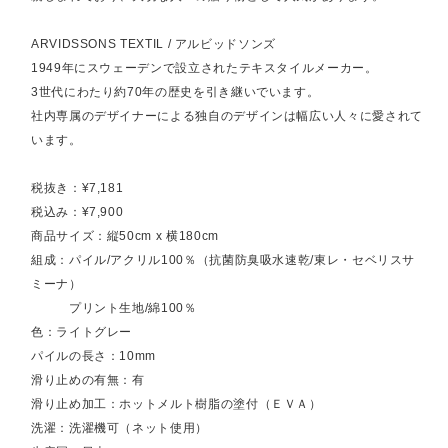
ARVIDSSONS TEXTIL / アルビッドソンズ
1949年にスウェーデンで設立されたテキスタイルメーカー。
3世代にわたり約70年の歴史を引き継いでいます。
社内専属のデザイナーによる独自のデザインは幅広い人々に愛されて
います。
税抜き：¥7,181
税込み：¥7,900
商品サイズ：縦50cm x 横180cm
組成：パイル/アクリル100％（抗菌防臭吸水速乾/東レ・セベリスサ
ミーナ）
プリント生地/綿100％
色：ライトグレー
パイルの長さ：10mm
滑り止めの有無：有
滑り止め加工：ホットメルト樹脂の塗付（ＥＶＡ）
洗濯：洗濯機可（ネット使用）