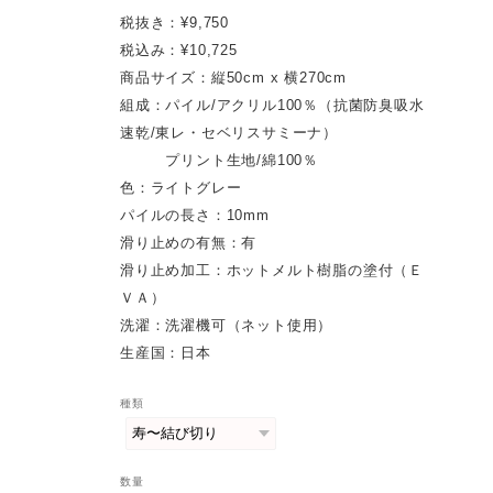
税抜き：¥9,750
税込み：¥10,725
商品サイズ：縦50cm x 横270cm
組成：パイル/アクリル100％（抗菌防臭吸水
速乾/東レ・セベリスサミーナ）
プリント生地/綿100％
色：ライトグレー
パイルの長さ：10mm
滑り止めの有無：有
滑り止め加工：ホットメルト樹脂の塗付（Ｅ
ＶＡ）
洗濯：洗濯機可（ネット使用）
生産国：日本
種類
数量