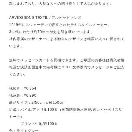
親しまれており、大切な人への贈り物として人気があります。
ARVIDSSONS TEXTIL / アルビッドソンズ
1949年にスウェーデンで設立されたテキスタイルメーカー。
3世代にわたり約70年の歴史を引き継いでいます。
社内専属のデザイナーによる独自のデザインは幅広い人々に愛されて
います。
無料でメッセージカードを同梱できます。ご希望のお客様は購入者情
報及び決済画面途中の備考欄に２００文字以内でメッセージをご記入
ください。
税抜き：¥6,354
税込み：¥6,990
商品サイズ：縦50cm x 横150cm
組成：パイル/アクリル100％（抗菌防臭吸水速乾/東レ・セベリスサ
ミーナ）
プリント生地/綿100％
色：ライトグレー