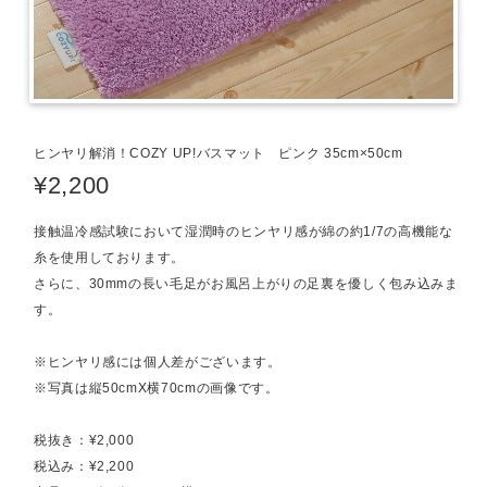
ヒンヤリ解消！COZY UP!バスマット ピンク 35cm×50cm
¥2,200
接触温冷感試験において湿潤時のヒンヤリ感が綿の約1/7の高機能な
糸を使用しております。
さらに、30mmの長い毛足がお風呂上がりの足裏を優しく包み込みま
す。
※ヒンヤリ感には個人差がございます。
※写真は縦50cmX横70cmの画像です。
税抜き：¥2,000
税込み：¥2,200