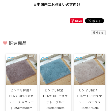
日本国内にお住まいの方向け
Save
通報する
関連商品
ヒンヤリ解消！
ヒンヤリ解消！
ヒンヤリ解消！
COZY UP!バスマ
COZY UP!バスマ
COZY UP!バスマ
ット チョコレー
ット ブルー
ット ベージュ
ト 35cm×50cm
35cm×50cm
35cm×50cm