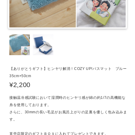
【ありがとうギフト】ヒンヤリ解消！COZY UP!バスマット ブルー
35cm×50cm
¥2,200
接触温冷感試験において湿潤時のヒンヤリ感が綿の約1/7の高機能な
糸を使用しております。
さらに、30mmの長い毛足がお風呂上がりの足裏を優しく包み込みま
す。
直売店限定のギフトＢＯＸに入れてプレゼントできます。