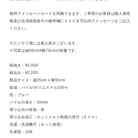
無料でメッセージカードを同梱できます。ご希望のお客様は購入者情
報及び決済画面途中の備考欄に２００文字以内でメッセージをご記入
ください。
※ヒンヤリ感には個人差がございます。
※写真は縦50cmX横70cmの画像です。
税抜き：¥2,000
税込み：¥2,200
商品サイズ：縦35cm x 横50cm
組成：パイル/ポリエステル100％
色：ブルー
パイルの長さ：30mm
滑り止めの有無：有
滑り止め加工：ホットメルト樹脂の塗付（ＥＶＡ）
洗濯：洗濯機可（ネット使用）
生産国：日本