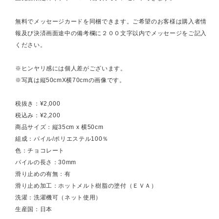
無料でメッセージカードを同梱できます。ご希望のお客様は購入者情
報及び決済画面途中の備考欄に２００文字以内でメッセージをご記入
ください。
※ヒンヤリ感には個人差がございます。
※写真は縦50cmX横70cmの画像です。
税抜き：¥2,000
税込み：¥2,200
商品サイズ：縦35cm x 横50cm
組成：パイル/ポリエステル100％
色：チョコレート
パイルの長さ：30mm
滑り止めの有無：有
滑り止め加工：ホットメルト樹脂の塗付（ＥＶＡ）
洗濯：洗濯機可（ネット使用）
生産国：日本