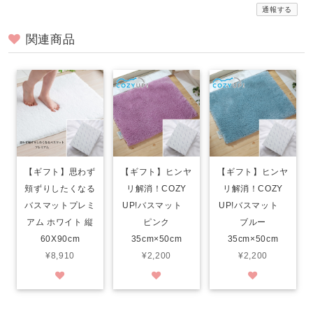
通報する
関連商品
【ギフト】思わず
【ギフト】ヒンヤ
【ギフト】ヒンヤ
頬ずりしたくなる
リ解消！COZY
リ解消！COZY
バスマットプレミ
UP!バスマット
UP!バスマット
アム ホワイト 縦
ピンク
ブルー
60X90cm
35cm×50cm
35cm×50cm
¥8,910
¥2,200
¥2,200