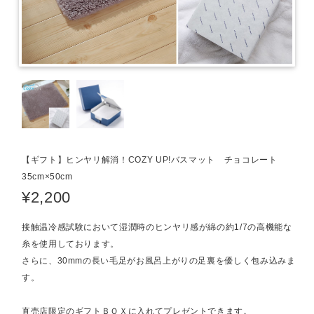
【ギフト】ヒンヤリ解消！COZY UP!バスマット チョコレート
35cm×50cm
¥2,200
接触温冷感試験において湿潤時のヒンヤリ感が綿の約1/7の高機能な
糸を使用しております。
さらに、30mmの長い毛足がお風呂上がりの足裏を優しく包み込みま
す。
直売店限定のギフトＢＯＸに入れてプレゼントできます。