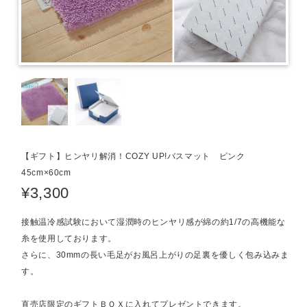
【ギフト】ヒンヤリ解消！COZY UP!バスマット ピンク
45cm×60cm
¥3,300
接触温冷感試験において湿潤時のヒンヤリ感が綿の約1/7の高機能な
糸を使用しております。
さらに、30mmの長い毛足がお風呂上がりの足裏を優しく包み込みま
す。
直売店限定のギフトＢＯＸに入れてプレゼントできます。