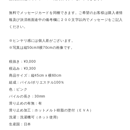
無料でメッセージカードを同梱できます。ご希望のお客様は購入者情
報及び決済画面途中の備考欄に２００文字以内でメッセージをご記入
ください。
※ヒンヤリ感には個人差がございます。
※写真は縦50cmX横70cmの画像です。
税抜き：¥3,000
税込み：¥3,300
商品サイズ：縦45cm x 横60cm
組成：パイル/ポリエステル100％
色：ピンク
パイルの長さ：30mm
滑り止めの有無：有
滑り止め加工：ホットメルト樹脂の塗付（ＥＶＡ）
洗濯：洗濯機可（ネット使用）
生産国：日本