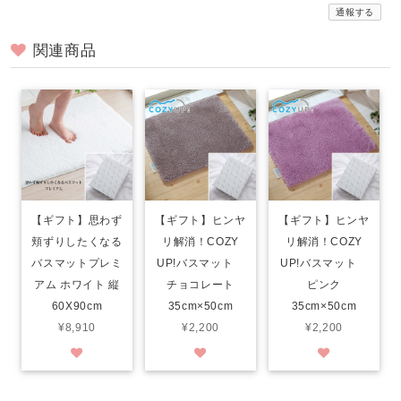
通報する
関連商品
【ギフト】思わず
【ギフト】ヒンヤ
【ギフト】ヒンヤ
頬ずりしたくなる
リ解消！COZY
リ解消！COZY
バスマットプレミ
UP!バスマット
UP!バスマット
アム ホワイト 縦
チョコレート
ピンク
60X90cm
35cm×50cm
35cm×50cm
¥8,910
¥2,200
¥2,200