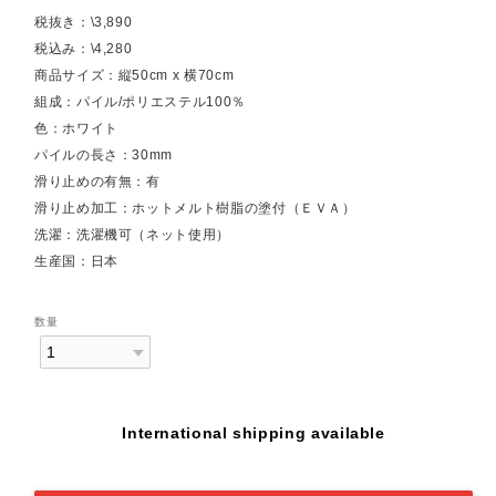
税抜き：\3,890
税込み：\4,280
商品サイズ：縦50cm x 横70cm
組成：パイル/ポリエステル100％
色：ホワイト
パイルの長さ：30mm
滑り止めの有無：有
滑り止め加工：ホットメルト樹脂の塗付（ＥＶＡ）
洗濯：洗濯機可（ネット使用）
生産国：日本
数量
International shipping available