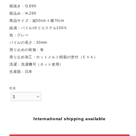
税抜き：\3,890
税込み：\4,280
商品サイズ：縦50cm x 横70cm
組成：パイル/ポリエステル100％
色：グレー
パイルの長さ：30mm
滑り止めの有無：有
滑り止め加工：ホットメルト樹脂の塗付（ＥＶＡ）
洗濯：洗濯機可（ネット使用）
生産国：日本
数量
International shipping available