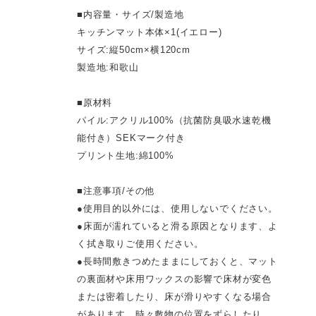
■内容量・サイズ/製造地
キッチンマット本体×1(イエロー)
サイズ:縦50cm×横120cm
製造地:和歌山
■原材料
パイル:アクリル100%（抗菌防臭吸水速乾機
能付き）SEKマーク付き
プリント生地:綿100%
■注意事項/その他
●使用目的以外には、使用しないでください。
●床面が濡れていると滑る原因となります、よ
く拭き取りご使用ください。
●長時間敷きつめたままにしておくと、マット
の裏面材や床用ワックスの影響で床材が変色
または密着したり、床が滑りやすくなる場合
があります。時々敷物の位置をずらしたり、