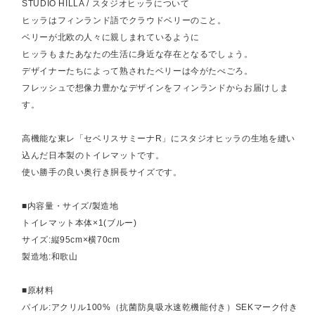
STUDIO HILLA / スタジオヒッラについて
ヒッラはフィンランド語でクラウドベリーのこと。
ベリーが北欧の人々に親しまれているように
ヒッラもまたあなたの生活に身近な存在となるでしょう。
デザイナーたちによって熟されたベリーは今がたべごろ。
フレッシュで想像力豊かなデザインをフィンランドからお届けしま
す。
高機能な東レ「セベリスサミーナR」にスタジオヒッラの生地を縫い
込んだ日本製のトイレマットです。
使い勝手の良い奥行き胴長サイズです。
■内容量・サイズ/製造地
トイレマット本体×1(ブルー)
サイズ:縦95cm×横70cm
製造地:和歌山
■原材料
パイル:アクリル100%（抗菌防臭吸水速乾機能付き）SEKマーク付き