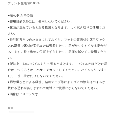
プリント生地:綿100%
■注意事項/その他
●使用目的以外には、使用しないでください。
●床面が濡れていると滑る原因となります、よく拭き取りご使用くだ
さい。
●長時間敷きつめたままにしておくと、マットの裏面材や床用ワック
スの影響で床材が変色または密着したり、床が滑りやすくなる場合が
あります。時々敷物の位置をずらしたり、床面を拭いてご使用くださ
い。
●製法上、1本のパイルを引っ張ると抜けます。 パイルがほどけた場
合は、つくろうか、ハサミでカットしてください。パイルを引っ張っ
たり、引っ掛けたりしないでください。
●掃除機などによる吸引、粘着テープ等によるゴミの除去はパイルが
抜ける恐れがありますので絶対にご使用にならないでください。
●画像はイメージです。
数量