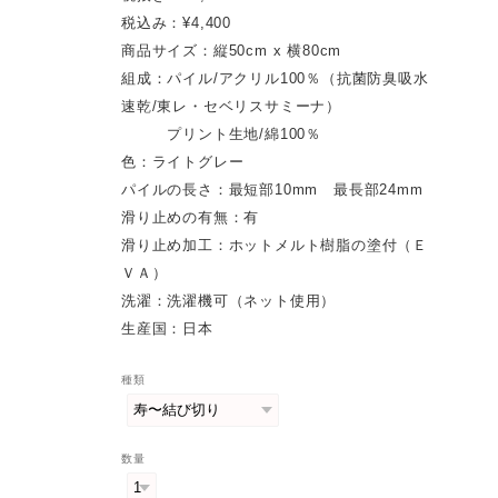
税込み：¥4,400
商品サイズ：縦50cm x 横80cm
組成：パイル/アクリル100％（抗菌防臭吸水
速乾/東レ・セベリスサミーナ）
プリント生地/綿100％
色：ライトグレー
パイルの長さ：最短部10mm 最長部24mm
滑り止めの有無：有
滑り止め加工：ホットメルト樹脂の塗付（Ｅ
ＶＡ）
洗濯：洗濯機可（ネット使用）
生産国：日本
種類
数量