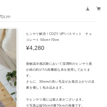
0cm
ヒンヤリ解消！COZY UP!バスマット チョ
コレート 50cm×70cm
¥4,280
接触温冷感試験において湿潤時のヒンヤリ感
が綿の約1/7の高機能な糸を使用しておりま
す。
さらに、30mmの長い毛足がお風呂上がりの足
裏を優しく包み込みます。
※ヒンヤリ感には個人差がございます。
※写真は縦50cmX横70cmの画像です。