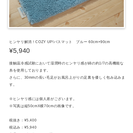
ヒンヤリ解消！COZY UP!バスマット ブルー 60cm×90cm
¥5,940
接触温冷感試験において湿潤時のヒンヤリ感が綿の約1/7の高機能な
糸を使用しております。
さらに、30mmの長い毛足がお風呂上がりの足裏を優しく包み込みま
す。
※ヒンヤリ感には個人差がございます。
※写真は縦50cmX横70cmの画像です。
税抜き：¥5,400
税込み：¥5,940