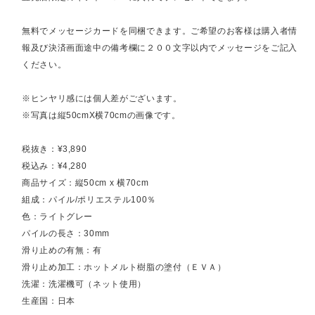
無料でメッセージカードを同梱できます。ご希望のお客様は購入者情
報及び決済画面途中の備考欄に２００文字以内でメッセージをご記入
ください。
※ヒンヤリ感には個人差がございます。
※写真は縦50cmX横70cmの画像です。
税抜き：¥3,890
税込み：¥4,280
商品サイズ：縦50cm x 横70cm
組成：パイル/ポリエステル100％
色：ライトグレー
パイルの長さ：30mm
滑り止めの有無：有
滑り止め加工：ホットメルト樹脂の塗付（ＥＶＡ）
洗濯：洗濯機可（ネット使用）
生産国：日本