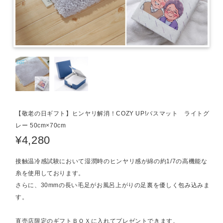
【敬老の日ギフト】ヒンヤリ解消！COZY UP!バスマット ライトグ
レー 50cm×70cm
¥4,280
接触温冷感試験において湿潤時のヒンヤリ感が綿の約1/7の高機能な
糸を使用しております。
さらに、30mmの長い毛足がお風呂上がりの足裏を優しく包み込みま
す。
直売店限定のギフトＢＯＸに入れてプレゼントできます。