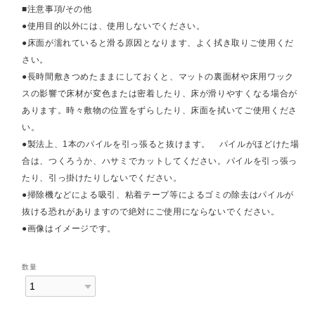
■注意事項/その他
●使用目的以外には、使用しないでください。
●床面が濡れていると滑る原因となります、よく拭き取りご使用くだ
さい。
●長時間敷きつめたままにしておくと、マットの裏面材や床用ワック
スの影響で床材が変色または密着したり、床が滑りやすくなる場合が
あります。時々敷物の位置をずらしたり、床面を拭いてご使用くださ
い。
●製法上、1本のパイルを引っ張ると抜けます。 パイルがほどけた場
合は、つくろうか、ハサミでカットしてください。パイルを引っ張っ
たり、引っ掛けたりしないでください。
●掃除機などによる吸引、粘着テープ等によるゴミの除去はパイルが
抜ける恐れがありますので絶対にご使用にならないでください。
●画像はイメージです。
数量