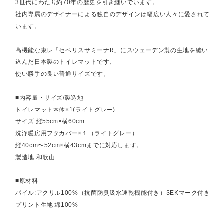
3世代にわたり約70年の歴史を引き継いでいます。
社内専属のデザイナーによる独自のデザインは幅広い人々に愛されて
います。
高機能な東レ「セベリスサミーナR」にスウェーデン製の生地を縫い
込んだ日本製のトイレマットです。
使い勝手の良い普通サイズです。
■内容量・サイズ/製造地
トイレマット本体×1(ライトグレー)
サイズ:縦55cm×横60cm
洗浄暖房用フタカバー×１（ライトグレー）
縦40cm〜52cm×横43cmまでに対応します。
製造地:和歌山
■原材料
パイル:アクリル100%（抗菌防臭吸水速乾機能付き）SEKマーク付き
プリント生地:綿100%