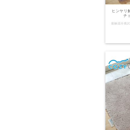
ヒンヤリ解
チョ