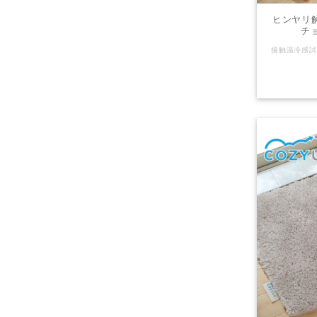
ヒンヤリ解
チョ