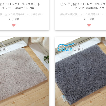
消！COZY UP!バスマット
ヒンヤリ解消！COZY UP!
コレート 45cm×60cm
ピンク 45cm×60cm
接触温冷感試験において湿潤時のヒンヤリ感が綿の約1/7の高機能な糸を使用しております。 さらに、30mmの長い毛足がお風呂上がりの足裏を優しく包み込みます。 ※ヒンヤリ感には個人差がございます。 ※写真は縦50cmX横70cmの画像です。 税抜き：¥3,000 税込み：¥3,300 商品サイズ：縦45cm x 横60cm 組成：パイル/ポリエステル100％ 色：チョコレート パイルの長さ：30mm 滑り止めの有無：有 滑り止め加工：ホットメルト樹脂の塗付（ＥＶＡ） 洗濯：洗濯機可（ネット使用） 生産国：日本
¥3,300
¥3,300