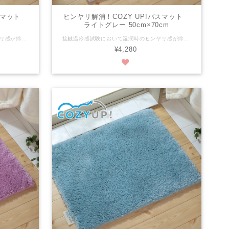
バスマット
ヒンヤリ解消！COZY UP!バスマット
ライトグレー 50cm×70cm
接触温冷感試験において湿潤時のヒンヤリ感が綿の約1/7の高機能な糸を使用しております。 さらに、30mmの長い毛足がお風呂上がりの足裏を優しく包み込みます。 ※ヒンヤリ感には個人差がございます。 ※写真は縦50cmX横70cmの画像です。 税抜き：¥3,890 税込み：¥4,280 商品サイズ：縦50cm x 横70cm 組成：パイル/ポリエステル100％ 色：グレー パイルの長さ：30mm 滑り止めの有無：有 滑り止め加工：ホットメルト樹脂の塗付（ＥＶＡ） 洗濯：洗濯機可（ネット使用） 生産国：日本
接触温冷感試験において湿潤時のヒンヤリ感が綿の約1/7の高機能な糸を使用しております。 さらに、30mmの長い毛足がお風呂上がりの足裏を優しく包み込みます。 ※ヒンヤリ感には個人差がございます。 ※写真は縦50cmX横70cmの画像です。 税抜き：¥3,890 税込み：¥4,280 商品サイズ：縦50cm x 横70cm 組成：パイル/ポリエステル100％ 色：ライトグレー パイルの長さ：30mm 滑り止めの有無：有 滑り止め加工：ホットメルト樹脂の塗付（ＥＶＡ） 洗濯：洗濯機可（ネット使用） 生産国：日本
¥4,280