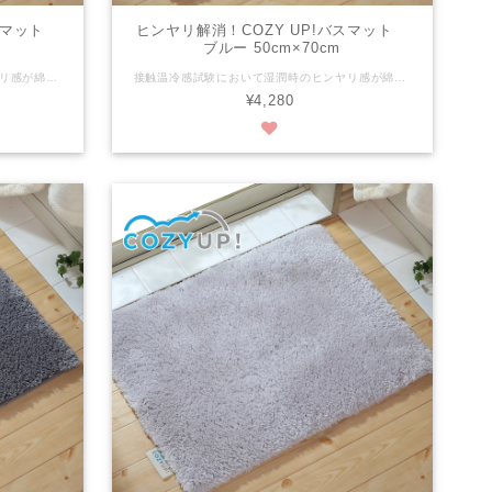
バスマット
ヒンヤリ解消！COZY UP!バスマット
ブルー 50cm×70cm
接触温冷感試験において湿潤時のヒンヤリ感が綿の約1/7の高機能な糸を使用しております。 さらに、30mmの長い毛足がお風呂上がりの足裏を優しく包み込みます。 ※ヒンヤリ感には個人差がございます。 ※写真は縦50cmX横70cmの画像です。 税抜き：¥3,890 税込み：¥4,280 商品サイズ：縦50cm x 横70cm 組成：パイル/ポリエステル100％ 色：ピンク パイルの長さ：30mm 滑り止めの有無：有 滑り止め加工：ホットメルト樹脂の塗付（ＥＶＡ） 洗濯：洗濯機可（ネット使用） 生産国：日本
接触温冷感試験において湿潤時のヒンヤリ感が綿の約1/7の高機能な糸を使用しております。 さらに、30mmの長い毛足がお風呂上がりの足裏を優しく包み込みます。 ※ヒンヤリ感には個人差がございます。 ※写真は縦50cmX横70cmの画像です。 税抜き：¥3,890 税込み：¥4,280 商品サイズ：縦50cm x 横70cm 組成：パイル/ポリエステル100％ 色：ブルー パイルの長さ：30mm 滑り止めの有無：有 滑り止め加工：ホットメルト樹脂の塗付（ＥＶＡ） 洗濯：洗濯機可（ネット使用） 生産国：日本
¥4,280