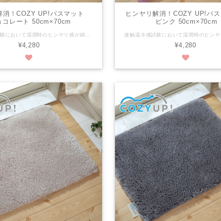
消！COZY UP!バスマット
ヒンヤリ解消！COZY UP!
コレート 50cm×70cm
ピンク 50cm×70cm
接触温冷感試験において湿潤時のヒンヤリ感が綿の約1/7の高機能な糸を使用しております。 さらに、30mmの長い毛足がお風呂上がりの足裏を優しく包み込みます。 ※ヒンヤリ感には個人差がございます。 ※写真は縦50cmX横70cmの画像です。 税抜き：¥3,890 税込み：¥4,280 商品サイズ：縦50cm x 横70cm 組成：パイル/ポリエステル100％ 色：チョコレート パイルの長さ：30mm 滑り止めの有無：有 滑り止め加工：ホットメルト樹脂の塗付（ＥＶＡ） 洗濯：洗濯機可（ネット使用） 生産国：日本
¥4,280
¥4,280