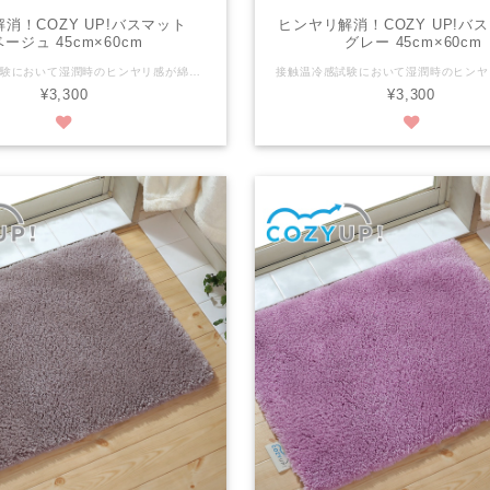
消！COZY UP!バスマット
ヒンヤリ解消！COZY UP!
ベージュ 45cm×60cm
グレー 45cm×60cm
接触温冷感試験において湿潤時のヒンヤリ感が綿の約1/7の高機能な糸を使用しております。 さらに、30mmの長い毛足がお風呂上がりの足裏を優しく包み込みます。 ※ヒンヤリ感には個人差がございます。 ※写真は縦50cmX横70cmの画像です。 税抜き：¥3,000 税込み：¥3,300 商品サイズ：縦45cm x 横60cm 組成：パイル/ポリエステル100％ 色：ベージュ パイルの長さ：30mm 滑り止めの有無：有 滑り止め加工：ホットメルト樹脂の塗付（ＥＶＡ） 洗濯：洗濯機可（ネット使用） 生産国：日本
¥3,300
¥3,300