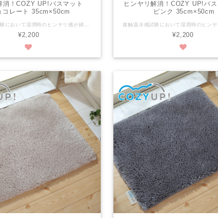
消！COZY UP!バスマット
ヒンヤリ解消！COZY UP!
コレート 35cm×50cm
ピンク 35cm×50cm
接触温冷感試験において湿潤時のヒンヤリ感が綿の約1/7の高機能な糸を使用しております。 さらに、30mmの長い毛足がお風呂上がりの足裏を優しく包み込みます。 ※ヒンヤリ感には個人差がございます。 ※写真は縦50cmX横70cmの画像です。 税抜き：¥2,000 税込み：¥2,200 商品サイズ：縦35cm x 横50cm 組成：パイル/ポリエステル100％ 色：チョコレート パイルの長さ：30mm 滑り止めの有無：有 滑り止め加工：ホットメルト樹脂の塗付（ＥＶＡ） 洗濯：洗濯機可（ネット使用） 生産国：日本
¥2,200
¥2,200