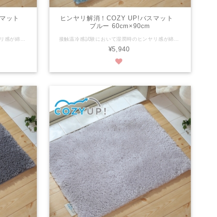
バスマット
ヒンヤリ解消！COZY UP!バスマット
ブルー 60cm×90cm
接触温冷感試験において湿潤時のヒンヤリ感が綿の約1/7の高機能な糸を使用しております。 さらに、30mmの長い毛足がお風呂上がりの足裏を優しく包み込みます。 ※ヒンヤリ感には個人差がございます。 ※写真は縦50cmX横70cmの画像です。 税抜き：¥5,400 税込み：¥5,940 商品サイズ：縦60cm x 横90cm 組成：パイル/ポリエステル100％ 色：ピンク パイルの長さ：30mm 滑り止めの有無：有 滑り止め加工：ホットメルト樹脂の塗付（ＥＶＡ） 洗濯：洗濯機可（ネット使用） 生産国：日本
接触温冷感試験において湿潤時のヒンヤリ感が綿の約1/7の高機能な糸を使用しております。 さらに、30mmの長い毛足がお風呂上がりの足裏を優しく包み込みます。 ※ヒンヤリ感には個人差がございます。 ※写真は縦50cmX横70cmの画像です。 税抜き：¥5,400 税込み：¥5,940 商品サイズ：縦60cm x 横90cm 組成：パイル/ポリエステル100％ 色：ブルー パイルの長さ：30mm 滑り止めの有無：有 滑り止め加工：ホットメルト樹脂の塗付（ＥＶＡ） 洗濯：洗濯機可（ネット使用） 生産国：日本
¥5,940