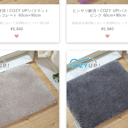
消！COZY UP!バスマット
ヒンヤリ解消！COZY UP!
コレート 60cm×90cm
ピンク 60cm×90cm
接触温冷感試験において湿潤時のヒンヤリ感が綿の約1/7の高機能な糸を使用しております。 さらに、30mmの長い毛足がお風呂上がりの足裏を優しく包み込みます。 ※ヒンヤリ感には個人差がございます。 ※写真は縦50cmX横70cmの画像です。 税抜き：¥5,400 税込み：¥5,940 商品サイズ：縦60cm x 横90cm 組成：パイル/ポリエステル100％ 色：チョコレート パイルの長さ：30mm 滑り止めの有無：有 滑り止め加工：ホットメルト樹脂の塗付（ＥＶＡ） 洗濯：洗濯機可（ネット使用） 生産国：日本
¥5,940
¥5,940